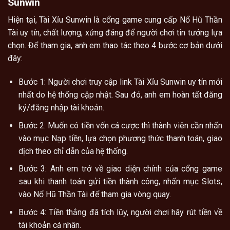
Sunwin
Hiện tại, Tài Xỉu Sunwin là cổng game cung cấp Nổ Hũ Thần
Tài uy tín, chất lượng, xứng đáng để người chơi tin tưởng lựa
chọn. Để tham gia, anh em thao tác theo 4 bước cơ bản dưới
đây:
Bước 1: Người chơi truy cập link Tài Xỉu Sunwin uy tín mới
nhất do hệ thống cập nhật. Sau đó, anh em hoàn tất đăng
ký/đăng nhập tài khoản.
Bước 2: Muốn có tiền vốn cá cược thì thành viên cần nhấn
vào mục Nạp tiền, lựa chọn phương thức thanh toán, giao
dịch theo chỉ dẫn của hệ thống.
Bước 3: Anh em trở về giao diện chính của cổng game
sau khi thanh toán gửi tiền thành công, nhấn mục Slots,
vào Nổ Hũ Thần Tài để tham gia vòng quay.
Bước 4: Tiền thắng đã tích lũy, người chơi hãy rút tiền về
tài khoản cá nhân.