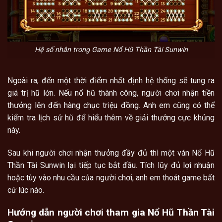
Hệ số nhân trong Game Nổ Hũ Thần Tài Sunwin
Ngoài ra, đến một thời điểm nhất định hệ thống sẽ tung ra
giá trị hũ lớn. Nếu nổ hũ thành công, người chơi nhận tiền
thưởng lên đến hàng chục triệu đồng. Anh em cũng có thể
kiểm tra lịch sử hũ để hiểu thêm về giải thưởng cực khủng
này.
Sau khi người chơi nhận thưởng đầy đủ thì một ván Nổ Hũ
Thần Tài Sunwin lại tiếp tục bắt đầu. Tích lũy đủ lợi nhuận
hoặc tùy vào nhu cầu của người chơi, anh em thoát game bất
cứ lúc nào.
Hướng dẫn người chơi tham gia Nổ Hũ Thần Tài