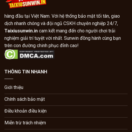
đại
hàng đầu tại Việt Nam. Với hệ thống bảo mật tối tân, giao
dịch nhanh chóng và đội ngũ CSKH chuyên nghiệp 24/7,
Taixiusunwin.in
cam kết mang đến cho người chơi trải
nghiệm giải trí tuyệt vời nhất. Sunwin đồng hành cùng bạn
trên con đường chinh phục đỉnh cao!
THÔNG TIN NHANH
Giới thiệu
Chính sách bảo mật
Điều khoản điều kiện
Miễn trừ trách nhiệm