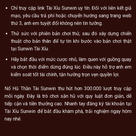
Chỉ truy cập link Tài Xỉu Sunwin uy tín. Đối với liên kết giả
mạo, yêu cầu trả phí hoặc chuyển hướng sang trang web
thứ 3, anh em tuyệt đối không nên tin tưởng.
Thử sức với phiên bản chơi thử, sau đó xây dựng chiến
thuật cho bản thân để tự tin khi bước vào bản chơi thật
tại Sunwin Tài Xỉu.
Hãy bắt đầu với mức cược nhỏ, làm quen với guồng quay
và chọn thời điểm dừng đúng lúc. Điều này hỗ trợ anh em
kiểm soát tốt tài chính, tận hưởng trọn vẹn quyền lợi.
Nổ Hũ Thần Tài Sunwin thu hút hơn 300.000 lượt truy cập
mỗi ngày. Đây là trò chơi săn hũ với quy luật đơn giản, dễ
tiếp cận và tiền thưởng cao. Nhanh tay đăng ký tài khoản tại
Tài Xỉu Sunwin để bắt đầu khám phá, trải nghiệm ngay hôm
nay nhé.