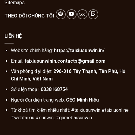
Sitemaps
THEO DÕI CHÚNG TÔI
LIÊN HỆ
Website chính hãng:
https://taixiusunwin.in/
Email:
taixiusunwinin.contacts@gmail.com
Văn phòng đại diện:
296-316 Tây Thạnh, Tân Phú, Hồ
Chí Minh, Việt Nam
Số điện thoại:
0338168754
Người đại diện trang web:
CEO Minh Hiếu
Từ khoá tìm kiếm nhiều nhất: #taixiusunwin #taixiuonline
#webtaixiu #sunwin, #gamebaisunwin